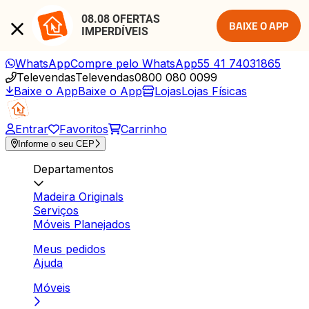
08.08 OFERTAS 
BAIXE O APP
IMPERDÍVEIS
WhatsApp
Compre pelo WhatsApp
55 41 74031865
Televendas
Televendas
0800 080 0099
Baixe o App
Baixe o App
Lojas
Lojas Físicas
Entrar
Favoritos
Carrinho
Informe o seu CEP
Departamentos
Madeira Originals
Serviços
Móveis Planejados
Meus pedidos
Ajuda
Móveis