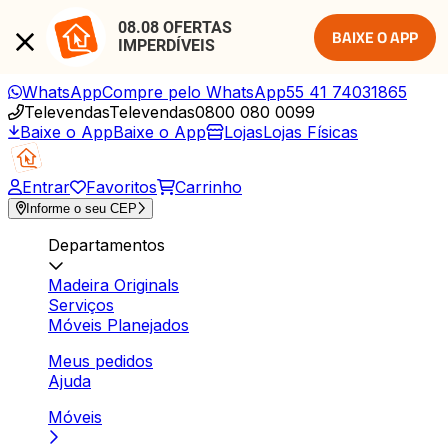
08.08 OFERTAS 
BAIXE O APP
IMPERDÍVEIS
WhatsApp
Compre pelo WhatsApp
55 41 74031865
Televendas
Televendas
0800 080 0099
Baixe o App
Baixe o App
Lojas
Lojas Físicas
Entrar
Favoritos
Carrinho
Informe o seu CEP
Departamentos
Madeira Originals
Serviços
Móveis Planejados
Meus pedidos
Ajuda
Móveis