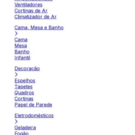
Ventiladores
Cortinas de Ar
Climatizador de Ar
Cama, Mesa e Banho
Cama
Mesa
Banho
Infantil
Decoração
Espelhos
Tapetes
Quadros
Cortinas
Papel de Parede
Eletrodomésticos
Geladeira
Fogão