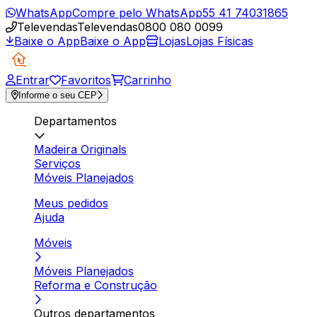
WhatsApp
Compre pelo WhatsApp
55 41 74031865
Televendas
Televendas
0800 080 0099
Baixe o App
Baixe o App
Lojas
Lojas Físicas
Entrar
Favoritos
Carrinho
Informe o seu CEP
Departamentos
Madeira Originals
Serviços
Móveis Planejados
Meus pedidos
Ajuda
Móveis
Móveis Planejados
Reforma e Construção
Outros departamentos