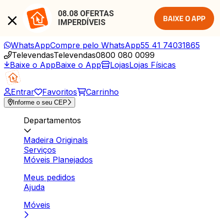
08.08 OFERTAS 
BAIXE O APP
IMPERDÍVEIS
WhatsApp
Compre pelo WhatsApp
55 41 74031865
Televendas
Televendas
0800 080 0099
Baixe o App
Baixe o App
Lojas
Lojas Físicas
Entrar
Favoritos
Carrinho
Informe o seu CEP
Departamentos
Madeira Originals
Serviços
Móveis Planejados
Meus pedidos
Ajuda
Móveis