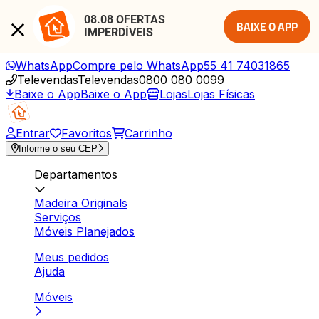
08.08 OFERTAS 
BAIXE O APP
IMPERDÍVEIS
WhatsApp
Compre pelo WhatsApp
55 41 74031865
Televendas
Televendas
0800 080 0099
Baixe o App
Baixe o App
Lojas
Lojas Físicas
Entrar
Favoritos
Carrinho
Informe o seu CEP
Departamentos
Madeira Originals
Serviços
Móveis Planejados
Meus pedidos
Ajuda
Móveis