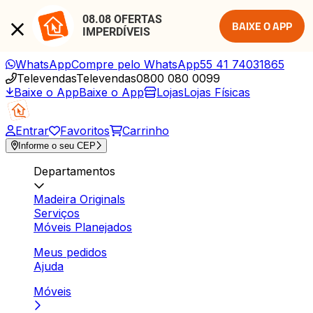
08.08 OFERTAS 
BAIXE O APP
IMPERDÍVEIS
WhatsApp
Compre pelo WhatsApp
55 41 74031865
Televendas
Televendas
0800 080 0099
Baixe o App
Baixe o App
Lojas
Lojas Físicas
Entrar
Favoritos
Carrinho
Informe o seu CEP
Departamentos
Madeira Originals
Serviços
Móveis Planejados
Meus pedidos
Ajuda
Móveis