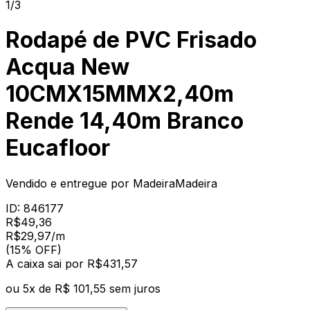
1/3
Rodapé de PVC Frisado
Acqua New
10CMX15MMX2,40m
Rende 14,40m Branco
Eucafloor
Vendido e entregue por
MadeiraMadeira
ID:
846177
R$
49,36
R$
29
,
97
/m
(15% OFF)
A caixa
sai por R$
431,57
ou
5
x de
R$ 101,55
sem juros