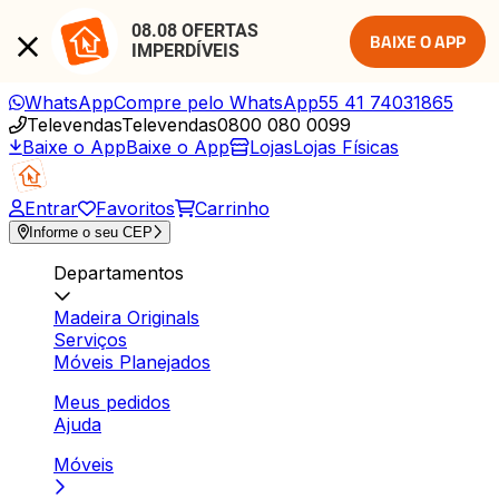
08.08 OFERTAS 
BAIXE O APP
IMPERDÍVEIS
WhatsApp
Compre pelo WhatsApp
55 41 74031865
Televendas
Televendas
0800 080 0099
Baixe o App
Baixe o App
Lojas
Lojas Físicas
Entrar
Favoritos
Carrinho
Informe o seu CEP
Departamentos
Madeira Originals
Serviços
Móveis Planejados
Meus pedidos
Ajuda
Móveis