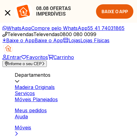
08.08 OFERTAS 
BAIXE O APP
IMPERDÍVEIS
WhatsApp
Compre pelo WhatsApp
55 41 74031865
Televendas
Televendas
0800 080 0099
Baixe o App
Baixe o App
Lojas
Lojas Físicas
Entrar
Favoritos
Carrinho
Informe o seu CEP
Departamentos
Madeira Originals
Serviços
Móveis Planejados
Meus pedidos
Ajuda
Móveis