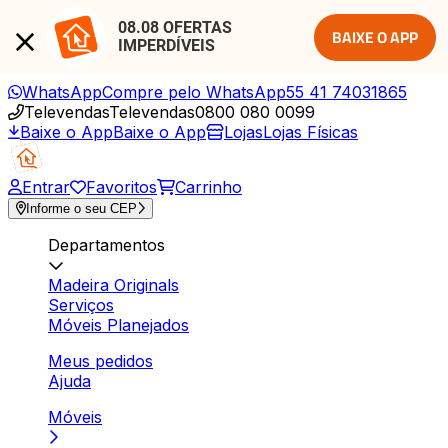
08.08 OFERTAS 
BAIXE O APP
IMPERDÍVEIS
WhatsApp
Compre pelo WhatsApp
55 41 74031865
Televendas
Televendas
0800 080 0099
Baixe o App
Baixe o App
Lojas
Lojas Físicas
Entrar
Favoritos
Carrinho
Informe o seu CEP
Departamentos
Madeira Originals
Serviços
Móveis Planejados
Meus pedidos
Ajuda
Móveis