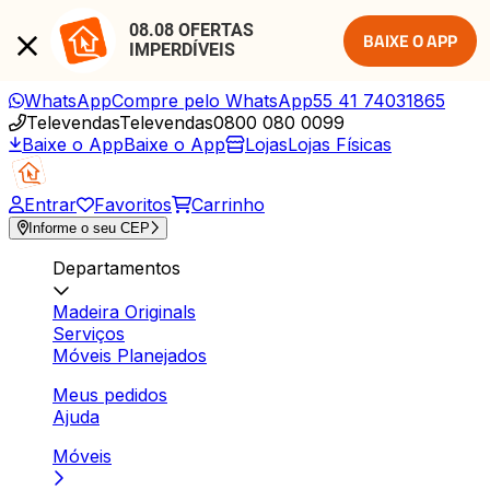
08.08 OFERTAS 
BAIXE O APP
IMPERDÍVEIS
WhatsApp
Compre pelo WhatsApp
55 41 74031865
Televendas
Televendas
0800 080 0099
Baixe o App
Baixe o App
Lojas
Lojas Físicas
Entrar
Favoritos
Carrinho
Informe o seu CEP
Departamentos
Madeira Originals
Serviços
Móveis Planejados
Meus pedidos
Ajuda
Móveis