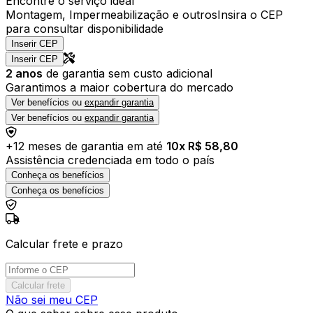
Encontre o serviço ideal
Montagem, Impermeabilização e outros
Insira o CEP
para consultar disponibilidade
Inserir CEP
Inserir CEP
2
anos
de garantia sem custo adicional
Garantimos a maior cobertura do mercado
Ver benefícios ou
expandir garantia
Ver benefícios ou
expandir garantia
+
12
meses de garantia em até
10
x R$
58,80
Assistência credenciada em todo o país
Conheça os benefícios
Conheça os benefícios
Calcular frete e prazo
Calcular frete
Não sei meu CEP