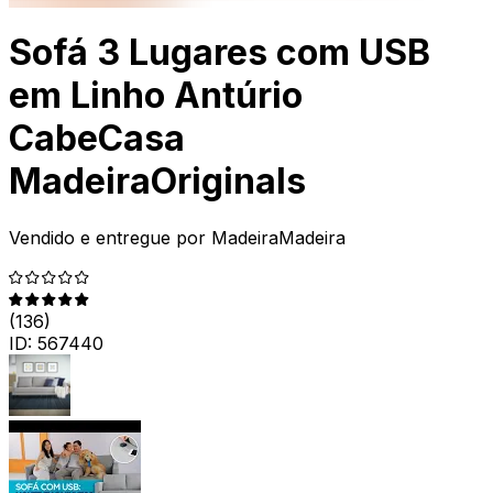
Sofá 3 Lugares com USB
em Linho Antúrio
CabeCasa
MadeiraOriginals
Vendido e entregue por
MadeiraMadeira
(
136
)
ID:
567440