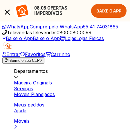
08.08 OFERTAS 
BAIXE O APP
IMPERDÍVEIS
WhatsApp
Compre pelo WhatsApp
55 41 74031865
Televendas
Televendas
0800 080 0099
Baixe o App
Baixe o App
Lojas
Lojas Físicas
Entrar
Favoritos
Carrinho
Informe o seu CEP
Departamentos
Madeira Originals
Serviços
Móveis Planejados
Meus pedidos
Ajuda
Móveis