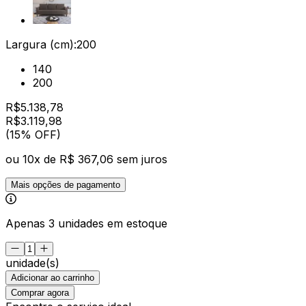
Largura (cm):
200
140
200
R$
5.138,78
R$
3.119
,
98
(15% OFF)
ou
10
x de
R$ 367,06
sem juros
Mais opções de pagamento
Apenas 3 unidades em estoque
unidade(s)
Adicionar ao carrinho
Comprar agora