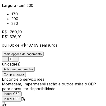
Largura (cm):
200
170
200
230
R$
1.789,19
R$
1.376
,
91
ou
10
x de
R$ 137,69
sem juros
Mais opções de pagamento
unidade(s)
Adicionar ao carrinho
Comprar agora
Encontre o serviço ideal
Montagem, Impermeabilização e outros
Insira o CEP
para consultar disponibilidade
Inserir CEP
Inserir CEP