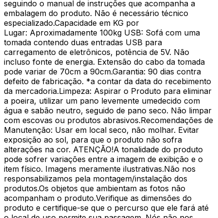
seguindo o manual de instruções que acompanha a
embalagem do produto. Não é necessário técnico
especializado.Capacidade em KG por
Lugar: Aproximadamente 100kg USB: Sofá com uma
tomada contendo duas entradas USB para
carregamento de eletrônicos, potência de 5V. Não
incluso fonte de energia. Extensão do cabo da tomada
pode variar de 70cm a 90cm.Garantia: 90 dias contra
defeito de fabricação. *a contar da data do recebimento
da mercadoria.Limpeza: Aspirar o Produto para eliminar
a poeira, utilizar um pano levemente umedecido com
água e sabão neutro, seguido de pano seco. Não limpar
com escovas ou produtos abrasivos.Recomendações de
Manutenção: Usar em local seco, não molhar. Evitar
exposição ao sol, para que o produto não sofra
alterações na cor. ATENÇÃO!A tonalidade do produto
pode sofrer variações entre a imagem de exibição e o
item físico. Imagens meramente ilustrativas.Não nos
responsabilizamos pela montagem/instalação dos
produtos.Os objetos que ambientam as fotos não
acompanham o produto.Verifique as dimensões do
produto e certifique-se que o percurso que ele fará até
o local de uso permite sua passagem. Nós não nos