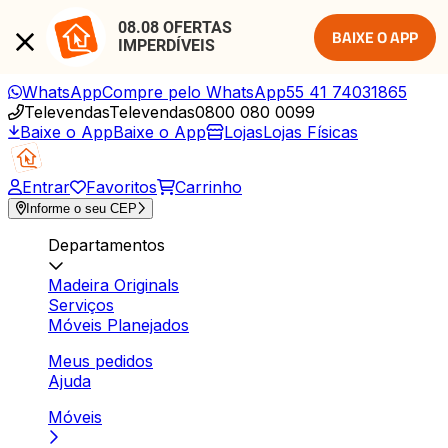
08.08 OFERTAS 
BAIXE O APP
IMPERDÍVEIS
WhatsApp
Compre pelo WhatsApp
55 41 74031865
Televendas
Televendas
0800 080 0099
Baixe o App
Baixe o App
Lojas
Lojas Físicas
Entrar
Favoritos
Carrinho
Informe o seu CEP
Departamentos
Madeira Originals
Serviços
Móveis Planejados
Meus pedidos
Ajuda
Móveis