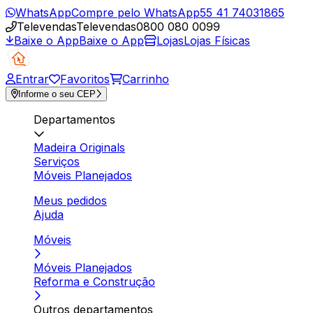
WhatsApp
Compre pelo WhatsApp
55 41 74031865
Televendas
Televendas
0800 080 0099
Baixe o App
Baixe o App
Lojas
Lojas Físicas
Entrar
Favoritos
Carrinho
Informe o seu CEP
Departamentos
Madeira Originals
Serviços
Móveis Planejados
Meus pedidos
Ajuda
Móveis
Móveis Planejados
Reforma e Construção
Outros departamentos