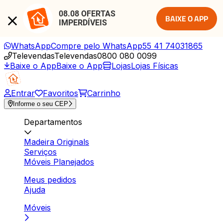
08.08 OFERTAS 
BAIXE O APP
IMPERDÍVEIS
WhatsApp
Compre pelo WhatsApp
55 41 74031865
Televendas
Televendas
0800 080 0099
Baixe o App
Baixe o App
Lojas
Lojas Físicas
Entrar
Favoritos
Carrinho
Informe o seu CEP
Departamentos
Madeira Originals
Serviços
Móveis Planejados
Meus pedidos
Ajuda
Móveis