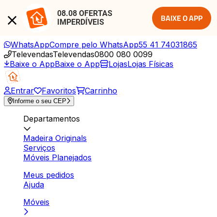
08.08 OFERTAS 
BAIXE O APP
IMPERDÍVEIS
WhatsApp
Compre pelo WhatsApp
55 41 74031865
Televendas
Televendas
0800 080 0099
Baixe o App
Baixe o App
Lojas
Lojas Físicas
Entrar
Favoritos
Carrinho
Informe o seu CEP
Departamentos
Madeira Originals
Serviços
Móveis Planejados
Meus pedidos
Ajuda
Móveis