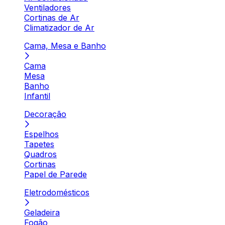
Ventiladores
Cortinas de Ar
Climatizador de Ar
Cama, Mesa e Banho
Cama
Mesa
Banho
Infantil
Decoração
Espelhos
Tapetes
Quadros
Cortinas
Papel de Parede
Eletrodomésticos
Geladeira
Fogão