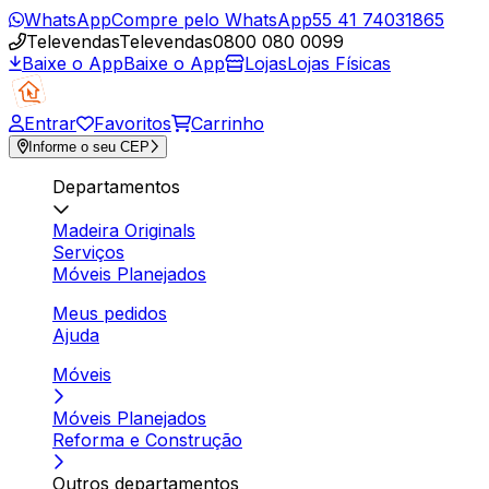
WhatsApp
Compre pelo WhatsApp
55 41 74031865
Televendas
Televendas
0800 080 0099
Baixe o App
Baixe o App
Lojas
Lojas Físicas
Entrar
Favoritos
Carrinho
Informe o seu CEP
Departamentos
Madeira Originals
Serviços
Móveis Planejados
Meus pedidos
Ajuda
Móveis
Móveis Planejados
Reforma e Construção
Outros departamentos