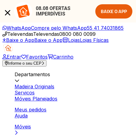
08.08 OFERTAS 
BAIXE O APP
IMPERDÍVEIS
WhatsApp
Compre pelo WhatsApp
55 41 74031865
Televendas
Televendas
0800 080 0099
Baixe o App
Baixe o App
Lojas
Lojas Físicas
Entrar
Favoritos
Carrinho
Informe o seu CEP
Departamentos
Madeira Originals
Serviços
Móveis Planejados
Meus pedidos
Ajuda
Móveis