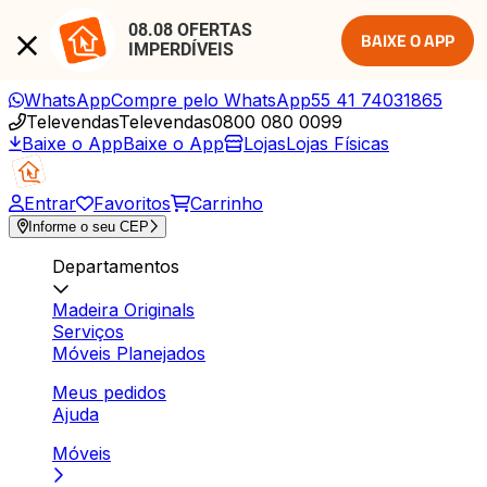
08.08 OFERTAS 
BAIXE O APP
IMPERDÍVEIS
WhatsApp
Compre pelo WhatsApp
55 41 74031865
Televendas
Televendas
0800 080 0099
Baixe o App
Baixe o App
Lojas
Lojas Físicas
Entrar
Favoritos
Carrinho
Informe o seu CEP
Departamentos
Madeira Originals
Serviços
Móveis Planejados
Meus pedidos
Ajuda
Móveis