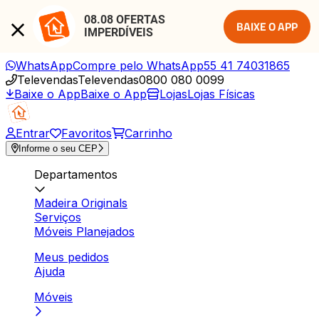
08.08 OFERTAS 
BAIXE O APP
IMPERDÍVEIS
WhatsApp
Compre pelo WhatsApp
55 41 74031865
Televendas
Televendas
0800 080 0099
Baixe o App
Baixe o App
Lojas
Lojas Físicas
Entrar
Favoritos
Carrinho
Informe o seu CEP
Departamentos
Madeira Originals
Serviços
Móveis Planejados
Meus pedidos
Ajuda
Móveis