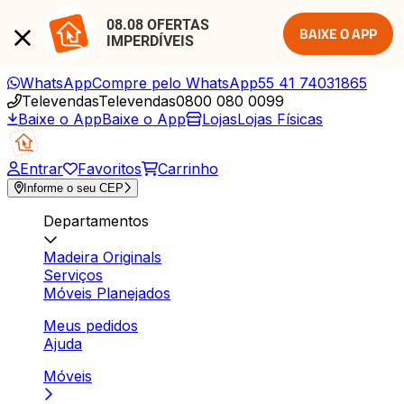
08.08 OFERTAS 
BAIXE O APP
IMPERDÍVEIS
WhatsApp
Compre pelo WhatsApp
55 41 74031865
Televendas
Televendas
0800 080 0099
Baixe o App
Baixe o App
Lojas
Lojas Físicas
Entrar
Favoritos
Carrinho
Informe o seu CEP
Departamentos
Madeira Originals
Serviços
Móveis Planejados
Meus pedidos
Ajuda
Móveis