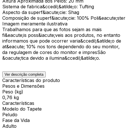
Altura Aproximada dos Pelos: 20 mm
Sistema de fabrica&ccedil;&atilde;o: Tufting
Aspecto da superf&iacute;cie: Shag
Composição de superf&iacute;cie: 100% Poli&eacute;ster
Imagem meramente ilustrativa
Trabalhamos para que as fotos sejam as mais
fi&eacute;is poss&iacute;veis aos produtos, no entanto
informamos que pode ocorrer varia&ccedil;&atilde;o de
at&eacute; 10% nos tons dependendo do seu monitor,
da regulagem de cores do monitor e impresSão
&oacute;tica devido a ilumina&ccedil;&atilde;o.
Ver descrição completa
Características do produto
Pesos e Dimensões
Peso (kg)
0,76 kg
Características
Modelo do Tapete
Peludo
Fase da Vida
Adulto