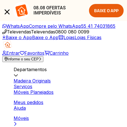
08.08 OFERTAS 
BAIXE O APP
IMPERDÍVEIS
WhatsApp
Compre pelo WhatsApp
55 41 74031865
Televendas
Televendas
0800 080 0099
Baixe o App
Baixe o App
Lojas
Lojas Físicas
Entrar
Favoritos
Carrinho
Informe o seu CEP
Departamentos
Madeira Originals
Serviços
Móveis Planejados
Meus pedidos
Ajuda
Móveis