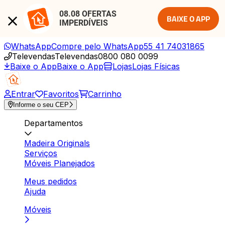
08.08 OFERTAS 
BAIXE O APP
IMPERDÍVEIS
WhatsApp
Compre pelo WhatsApp
55 41 74031865
Televendas
Televendas
0800 080 0099
Baixe o App
Baixe o App
Lojas
Lojas Físicas
Entrar
Favoritos
Carrinho
Informe o seu CEP
Departamentos
Madeira Originals
Serviços
Móveis Planejados
Meus pedidos
Ajuda
Móveis