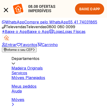
08.08 OFERTAS 
BAIXE O APP
IMPERDÍVEIS
WhatsApp
Compre pelo WhatsApp
55 41 74031865
Televendas
Televendas
0800 080 0099
Baixe o App
Baixe o App
Lojas
Lojas Físicas
Entrar
Favoritos
Carrinho
Informe o seu CEP
Departamentos
Madeira Originals
Serviços
Móveis Planejados
Meus pedidos
Ajuda
Móveis