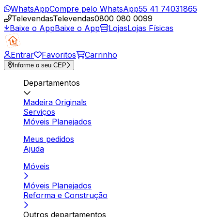
WhatsApp
Compre pelo WhatsApp
55 41 74031865
Televendas
Televendas
0800 080 0099
Baixe o App
Baixe o App
Lojas
Lojas Físicas
Entrar
Favoritos
Carrinho
Informe o seu CEP
Departamentos
Madeira Originals
Serviços
Móveis Planejados
Meus pedidos
Ajuda
Móveis
Móveis Planejados
Reforma e Construção
Outros departamentos