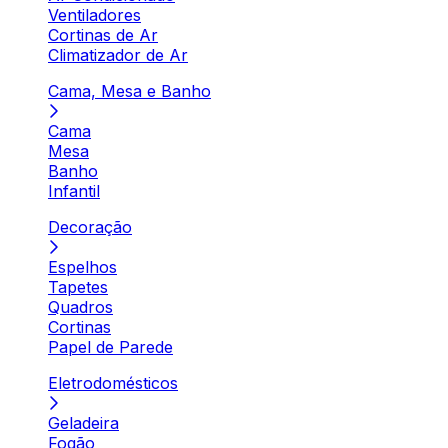
Ventiladores
Cortinas de Ar
Climatizador de Ar
Cama, Mesa e Banho
Cama
Mesa
Banho
Infantil
Decoração
Espelhos
Tapetes
Quadros
Cortinas
Papel de Parede
Eletrodomésticos
Geladeira
Fogão