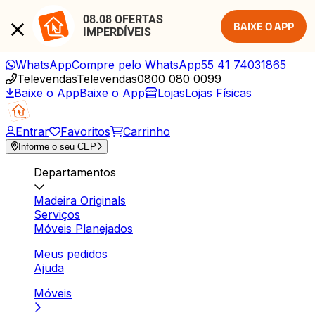
08.08 OFERTAS 
BAIXE O APP
IMPERDÍVEIS
WhatsApp
Compre pelo WhatsApp
55 41 74031865
Televendas
Televendas
0800 080 0099
Baixe o App
Baixe o App
Lojas
Lojas Físicas
Entrar
Favoritos
Carrinho
Informe o seu CEP
Departamentos
Madeira Originals
Serviços
Móveis Planejados
Meus pedidos
Ajuda
Móveis