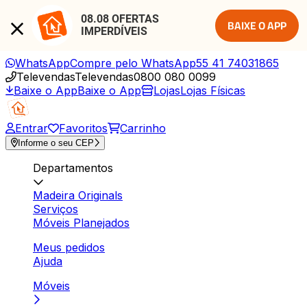
08.08 OFERTAS 
BAIXE O APP
IMPERDÍVEIS
WhatsApp
Compre pelo WhatsApp
55 41 74031865
Televendas
Televendas
0800 080 0099
Baixe o App
Baixe o App
Lojas
Lojas Físicas
Entrar
Favoritos
Carrinho
Informe o seu CEP
Departamentos
Madeira Originals
Serviços
Móveis Planejados
Meus pedidos
Ajuda
Móveis