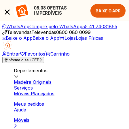
08.08 OFERTAS 
BAIXE O APP
IMPERDÍVEIS
WhatsApp
Compre pelo WhatsApp
55 41 74031865
Televendas
Televendas
0800 080 0099
Baixe o App
Baixe o App
Lojas
Lojas Físicas
Entrar
Favoritos
Carrinho
Informe o seu CEP
Departamentos
Madeira Originals
Serviços
Móveis Planejados
Meus pedidos
Ajuda
Móveis