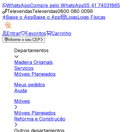
WhatsApp
Compre pelo WhatsApp
55 41 74031865
Televendas
Televendas
0800 080 0099
Baixe o App
Baixe o App
Lojas
Lojas Físicas
Entrar
Favoritos
Carrinho
Informe o seu CEP
Departamentos
Madeira Originals
Serviços
Móveis Planejados
Meus pedidos
Ajuda
Móveis
Móveis Planejados
Reforma e Construção
Outros departamentos