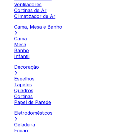
Ventiladores
Cortinas de Ar
Climatizador de Ar
Cama, Mesa e Banho
Cama
Mesa
Banho
Infantil
Decoração
Espelhos
Tapetes
Quadros
Cortinas
Papel de Parede
Eletrodomésticos
Geladeira
Fogão