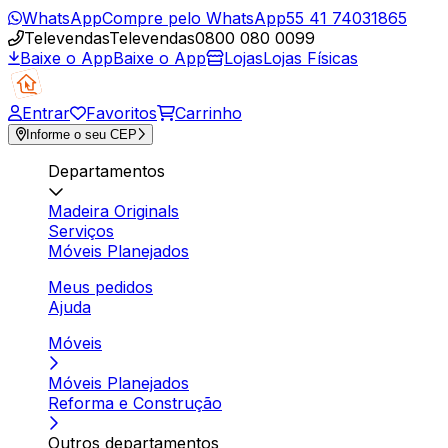
WhatsApp
Compre pelo WhatsApp
55 41 74031865
Televendas
Televendas
0800 080 0099
Baixe o App
Baixe o App
Lojas
Lojas Físicas
Entrar
Favoritos
Carrinho
Informe o seu CEP
Departamentos
Madeira Originals
Serviços
Móveis Planejados
Meus pedidos
Ajuda
Móveis
Móveis Planejados
Reforma e Construção
Outros departamentos