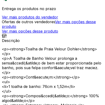
Entrega os produtos no prazo
Ver mais produtos do vendedor
Ofertas de outros vendedores
Ver mais opções desse
produto
Ver mais opções desse produto
Descrição
<p><strong>Toalha de Praia Velour Dohler</strong>
</p>
<p>A Toalha de Banho Velour prolonga a
sensa&ccedil;&atilde;o de bem estar proporcionada pelo
banho, pois sua felpa confort&aacute;vel traz maciez.
</p>
<p><strong>Cont&eacute;m:</strong></p>
<ul>
<li>1 toalha de banho: 76cm x 1,52m</li>
</ul>
<p><strong>Composi&ccedil;&atilde;o:</strong> 100%
algod&atilde;o</p>