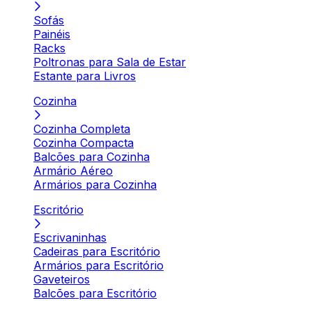
Sofás
Painéis
Racks
Poltronas para Sala de Estar
Estante para Livros
Cozinha
Cozinha Completa
Cozinha Compacta
Balcões para Cozinha
Armário Aéreo
Armários para Cozinha
Escritório
Escrivaninhas
Cadeiras para Escritório
Armários para Escritório
Gaveteiros
Balcões para Escritório