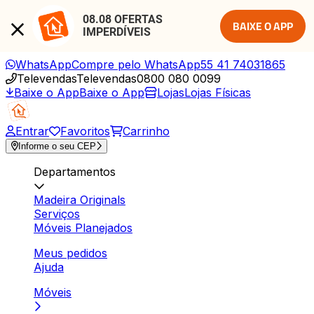
08.08 OFERTAS 
BAIXE O APP
IMPERDÍVEIS
WhatsApp
Compre pelo WhatsApp
55 41 74031865
Televendas
Televendas
0800 080 0099
Baixe o App
Baixe o App
Lojas
Lojas Físicas
Entrar
Favoritos
Carrinho
Informe o seu CEP
Departamentos
Madeira Originals
Serviços
Móveis Planejados
Meus pedidos
Ajuda
Móveis