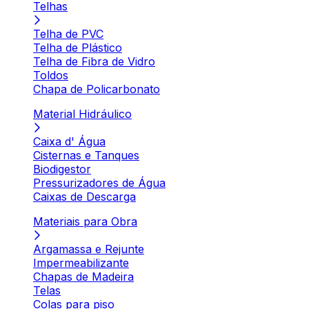
Telhas
Telha de PVC
Telha de Plástico
Telha de Fibra de Vidro
Toldos
Chapa de Policarbonato
Material Hidráulico
Caixa d' Água
Cisternas e Tanques
Biodigestor
Pressurizadores de Água
Caixas de Descarga
Materiais para Obra
Argamassa e Rejunte
Impermeabilizante
Chapas de Madeira
Telas
Colas para piso