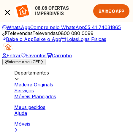
08.08 OFERTAS 
BAIXE O APP
IMPERDÍVEIS
WhatsApp
Compre pelo WhatsApp
55 41 74031865
Televendas
Televendas
0800 080 0099
Baixe o App
Baixe o App
Lojas
Lojas Físicas
Entrar
Favoritos
Carrinho
Informe o seu CEP
Departamentos
Madeira Originals
Serviços
Móveis Planejados
Meus pedidos
Ajuda
Móveis