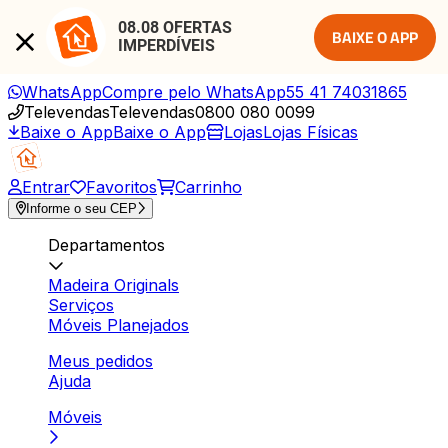
08.08 OFERTAS 
BAIXE O APP
IMPERDÍVEIS
WhatsApp
Compre pelo WhatsApp
55 41 74031865
Televendas
Televendas
0800 080 0099
Baixe o App
Baixe o App
Lojas
Lojas Físicas
Entrar
Favoritos
Carrinho
Informe o seu CEP
Departamentos
Madeira Originals
Serviços
Móveis Planejados
Meus pedidos
Ajuda
Móveis