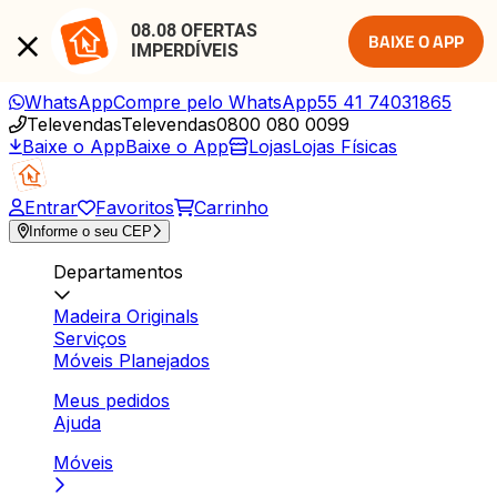
08.08 OFERTAS 
BAIXE O APP
IMPERDÍVEIS
WhatsApp
Compre pelo WhatsApp
55 41 74031865
Televendas
Televendas
0800 080 0099
Baixe o App
Baixe o App
Lojas
Lojas Físicas
Entrar
Favoritos
Carrinho
Informe o seu CEP
Departamentos
Madeira Originals
Serviços
Móveis Planejados
Meus pedidos
Ajuda
Móveis