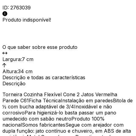
ID:
2763039
Produto indisponível!
O que saber sobre esse produto
Largura
:
7 cm
Altura
:
34 cm
Descrição e todas as características
Descrição
Torneira Cozinha Flexível Cone 2 Jatos Vermelha
Parede C61Ficha TécnicaInstalação em paredesBitola de
½ com bucha adaptável de 3/4Inoxidável e não
corrosivoPara higienizá-lo basta passar um pano
umedecido com sabão neutroProduto 100%
nacionalSomos fabricantesSegue com arejador com
dupla função: jato contínuo e chuveiro, em ABS de alta