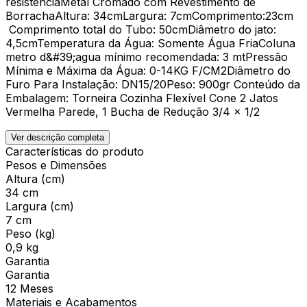
resistênciaMetal Cromado com Revestimento de
BorrachaAltura: 34cmLargura: 7cmComprimento:23cm
Comprimento total do Tubo: 50cmDiâmetro do jato:
4,5cmTemperatura da Água: Somente Água FriaColuna
metro d&#39;agua mínimo recomendada: 3 mtPressão
Mínima e Máxima da Água: 0-14KG F/CM2Diâmetro do
Furo Para Instalação: DN15/20Peso: 900gr Conteúdo da
Embalagem: Torneira Cozinha Flexível Cone 2 Jatos
Vermelha Parede, 1 Bucha de Redução 3/4 x 1/2
Ver descrição completa
Características do produto
Pesos e Dimensões
Altura (cm)
34 cm
Largura (cm)
7 cm
Peso (kg)
0,9 kg
Garantia
Garantia
12 Meses
Materiais e Acabamentos