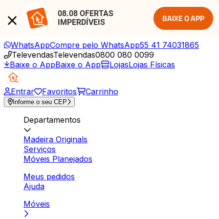
08.08 OFERTAS 
BAIXE O APP
IMPERDÍVEIS
WhatsApp
Compre pelo WhatsApp
55 41 74031865
Televendas
Televendas
0800 080 0099
Baixe o App
Baixe o App
Lojas
Lojas Físicas
Entrar
Favoritos
Carrinho
Informe o seu CEP
Departamentos
Madeira Originals
Serviços
Móveis Planejados
Meus pedidos
Ajuda
Móveis