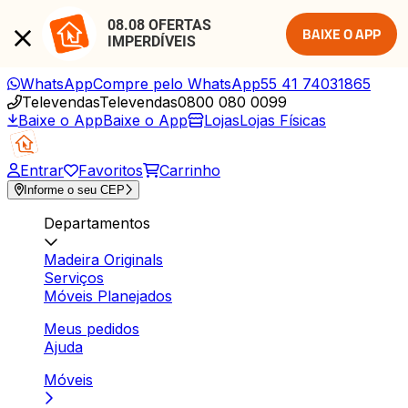
08.08 OFERTAS 
BAIXE O APP
IMPERDÍVEIS
WhatsApp
Compre pelo WhatsApp
55 41 74031865
Televendas
Televendas
0800 080 0099
Baixe o App
Baixe o App
Lojas
Lojas Físicas
Entrar
Favoritos
Carrinho
Informe o seu CEP
Departamentos
Madeira Originals
Serviços
Móveis Planejados
Meus pedidos
Ajuda
Móveis