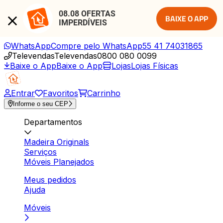
08.08 OFERTAS 
BAIXE O APP
IMPERDÍVEIS
WhatsApp
Compre pelo WhatsApp
55 41 74031865
Televendas
Televendas
0800 080 0099
Baixe o App
Baixe o App
Lojas
Lojas Físicas
Entrar
Favoritos
Carrinho
Informe o seu CEP
Departamentos
Madeira Originals
Serviços
Móveis Planejados
Meus pedidos
Ajuda
Móveis