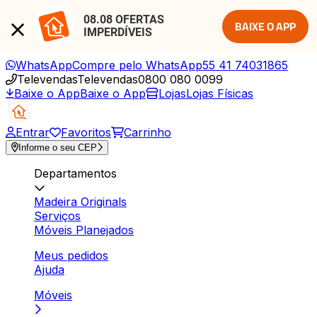
08.08 OFERTAS 
BAIXE O APP
IMPERDÍVEIS
WhatsApp
Compre pelo WhatsApp
55 41 74031865
Televendas
Televendas
0800 080 0099
Baixe o App
Baixe o App
Lojas
Lojas Físicas
Entrar
Favoritos
Carrinho
Informe o seu CEP
Departamentos
Madeira Originals
Serviços
Móveis Planejados
Meus pedidos
Ajuda
Móveis