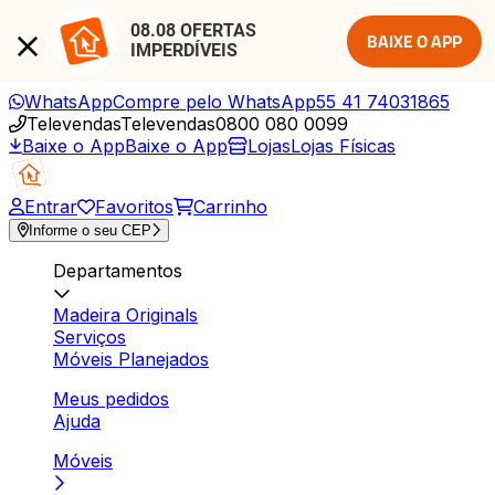
08.08 OFERTAS 
BAIXE O APP
IMPERDÍVEIS
WhatsApp
Compre pelo WhatsApp
55 41 74031865
Televendas
Televendas
0800 080 0099
Baixe o App
Baixe o App
Lojas
Lojas Físicas
Entrar
Favoritos
Carrinho
Informe o seu CEP
Departamentos
Madeira Originals
Serviços
Móveis Planejados
Meus pedidos
Ajuda
Móveis