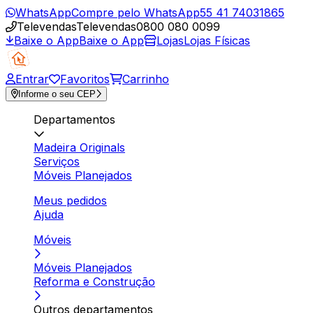
WhatsApp
Compre pelo WhatsApp
55 41 74031865
Televendas
Televendas
0800 080 0099
Baixe o App
Baixe o App
Lojas
Lojas Físicas
Entrar
Favoritos
Carrinho
Informe o seu CEP
Departamentos
Madeira Originals
Serviços
Móveis Planejados
Meus pedidos
Ajuda
Móveis
Móveis Planejados
Reforma e Construção
Outros departamentos