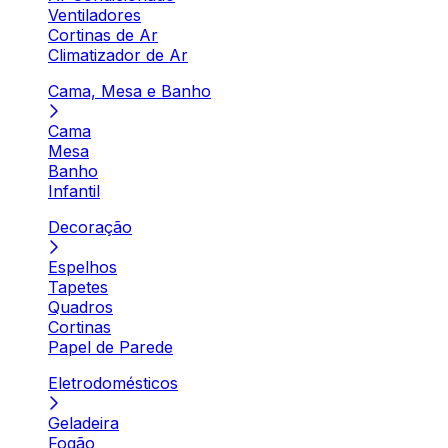
Ventiladores
Cortinas de Ar
Climatizador de Ar
Cama, Mesa e Banho
Cama
Mesa
Banho
Infantil
Decoração
Espelhos
Tapetes
Quadros
Cortinas
Papel de Parede
Eletrodomésticos
Geladeira
Fogão