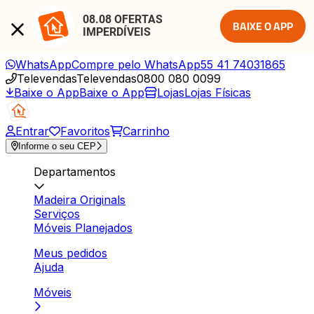
08.08 OFERTAS 
BAIXE O APP
IMPERDÍVEIS
WhatsApp
Compre pelo WhatsApp
55 41 74031865
Televendas
Televendas
0800 080 0099
Baixe o App
Baixe o App
Lojas
Lojas Físicas
Entrar
Favoritos
Carrinho
Informe o seu CEP
Departamentos
Madeira Originals
Serviços
Móveis Planejados
Meus pedidos
Ajuda
Móveis