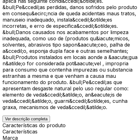
aplica nas seguinte condi&ccedil;&otilde;es.
&bull;Pe&ccedil;as perdidas, danos sofridos pelo produto
em consequ&ecirc;ncia de queda acidentais maus tratos,
manuseio inadequado, instala&ccedil;&otilde;es
incorretas, e erro de especifica&ccedil;&otilde;es.
&bull;Danos causados nos acabamentos por limpeza
inadequada, como uso de (produtos qu&iacute;micos,
solventes, abrasivos tipo sapon&aacute;ceo, palha de
a&ccedil;o, esponja dupla face e outras semelhantes;
&bull;Produtos instalados em locais aonde a &aacute;gua
n&atilde;o for considerada pot&aacute;vel , impropria
para consumo que contenha impurezas ou substancia
estranhas a mesma e que venham a causa mau
funcionamento do produto. &bull;Pe&ccedil;as que
apresentam desgaste natural pelo uso regular como:
elemento de veda&ccedil;&atilde;o, an&eacute;is de
veda&ccedil;&atilde;o, guarni&ccedil;&otilde;es, cunha
graxa, mecanismos de veda&ccedil;&atilde;o.
Ver descrição completa
Características do produto
Características
Marca