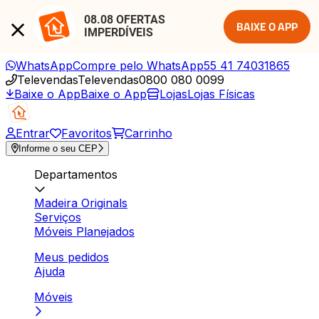
08.08 OFERTAS 
BAIXE O APP
IMPERDÍVEIS
WhatsApp
Compre pelo WhatsApp
55 41 74031865
Televendas
Televendas
0800 080 0099
Baixe o App
Baixe o App
Lojas
Lojas Físicas
Entrar
Favoritos
Carrinho
Informe o seu CEP
Departamentos
Madeira Originals
Serviços
Móveis Planejados
Meus pedidos
Ajuda
Móveis