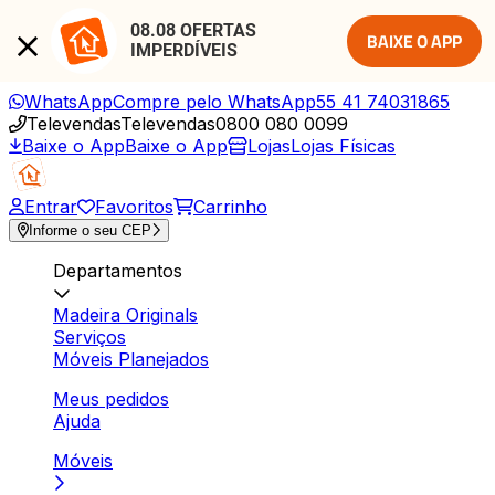
08.08 OFERTAS 
BAIXE O APP
IMPERDÍVEIS
WhatsApp
Compre pelo WhatsApp
55 41 74031865
Televendas
Televendas
0800 080 0099
Baixe o App
Baixe o App
Lojas
Lojas Físicas
Entrar
Favoritos
Carrinho
Informe o seu CEP
Departamentos
Madeira Originals
Serviços
Móveis Planejados
Meus pedidos
Ajuda
Móveis