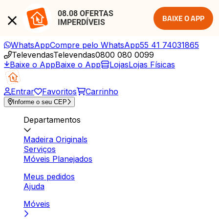
08.08 OFERTAS 
BAIXE O APP
IMPERDÍVEIS
WhatsApp
Compre pelo WhatsApp
55 41 74031865
Televendas
Televendas
0800 080 0099
Baixe o App
Baixe o App
Lojas
Lojas Físicas
Entrar
Favoritos
Carrinho
Informe o seu CEP
Departamentos
Madeira Originals
Serviços
Móveis Planejados
Meus pedidos
Ajuda
Móveis