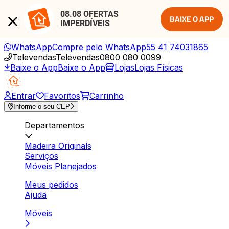
08.08 OFERTAS 
BAIXE O APP
IMPERDÍVEIS
WhatsApp
Compre pelo WhatsApp
55 41 74031865
Televendas
Televendas
0800 080 0099
Baixe o App
Baixe o App
Lojas
Lojas Físicas
Entrar
Favoritos
Carrinho
Informe o seu CEP
Departamentos
Madeira Originals
Serviços
Móveis Planejados
Meus pedidos
Ajuda
Móveis