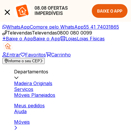
08.08 OFERTAS 
BAIXE O APP
IMPERDÍVEIS
WhatsApp
Compre pelo WhatsApp
55 41 74031865
Televendas
Televendas
0800 080 0099
Baixe o App
Baixe o App
Lojas
Lojas Físicas
Entrar
Favoritos
Carrinho
Informe o seu CEP
Departamentos
Madeira Originals
Serviços
Móveis Planejados
Meus pedidos
Ajuda
Móveis