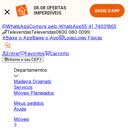
08.08 OFERTAS 
BAIXE O APP
IMPERDÍVEIS
WhatsApp
Compre pelo WhatsApp
55 41 74031865
Televendas
Televendas
0800 080 0099
Baixe o App
Baixe o App
Lojas
Lojas Físicas
Entrar
Favoritos
Carrinho
Informe o seu CEP
Departamentos
Madeira Originals
Serviços
Móveis Planejados
Meus pedidos
Ajuda
Móveis