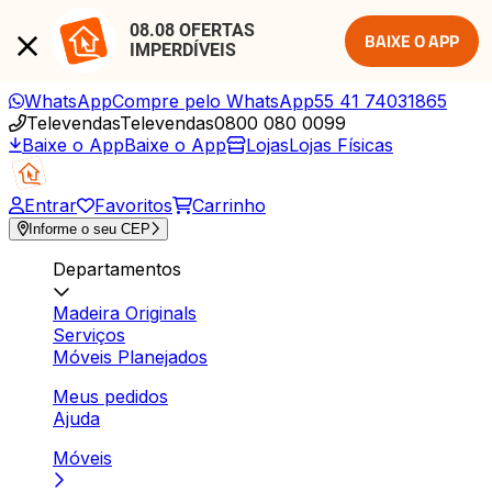
08.08 OFERTAS 
BAIXE O APP
IMPERDÍVEIS
WhatsApp
Compre pelo WhatsApp
55 41 74031865
Televendas
Televendas
0800 080 0099
Baixe o App
Baixe o App
Lojas
Lojas Físicas
Entrar
Favoritos
Carrinho
Informe o seu CEP
Departamentos
Madeira Originals
Serviços
Móveis Planejados
Meus pedidos
Ajuda
Móveis