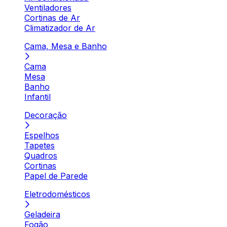
Ventiladores
Cortinas de Ar
Climatizador de Ar
Cama, Mesa e Banho
Cama
Mesa
Banho
Infantil
Decoração
Espelhos
Tapetes
Quadros
Cortinas
Papel de Parede
Eletrodomésticos
Geladeira
Fogão