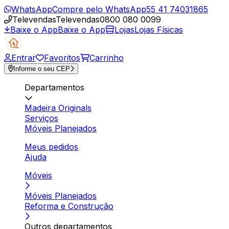
WhatsApp
Compre pelo WhatsApp
55 41 74031865
Televendas
Televendas
0800 080 0099
Baixe o App
Baixe o App
Lojas
Lojas Físicas
Entrar
Favoritos
Carrinho
Informe o seu CEP
Departamentos
Madeira Originals
Serviços
Móveis Planejados
Meus pedidos
Ajuda
Móveis
Móveis Planejados
Reforma e Construção
Outros departamentos