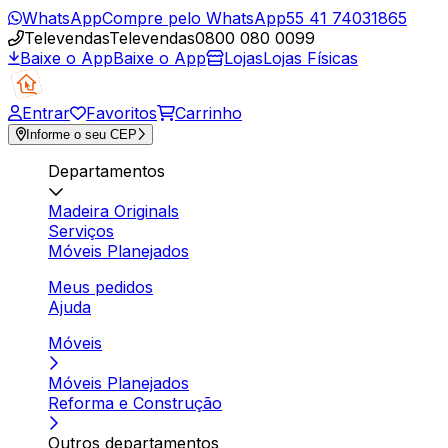
WhatsApp
Compre pelo WhatsApp
55 41 74031865
Televendas
Televendas
0800 080 0099
Baixe o App
Baixe o App
Lojas
Lojas Físicas
Entrar
Favoritos
Carrinho
Informe o seu CEP
Departamentos
Madeira Originals
Serviços
Móveis Planejados
Meus pedidos
Ajuda
Móveis
Móveis Planejados
Reforma e Construção
Outros departamentos