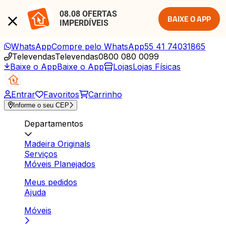
08.08 OFERTAS 
BAIXE O APP
IMPERDÍVEIS
WhatsApp
Compre pelo WhatsApp
55 41 74031865
Televendas
Televendas
0800 080 0099
Baixe o App
Baixe o App
Lojas
Lojas Físicas
Entrar
Favoritos
Carrinho
Informe o seu CEP
Departamentos
Madeira Originals
Serviços
Móveis Planejados
Meus pedidos
Ajuda
Móveis